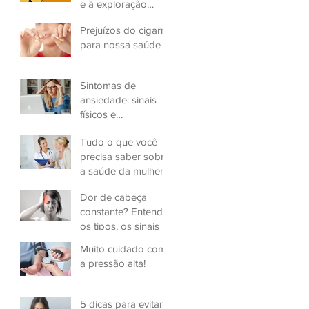
e à exploração
sexual infantil
Prejuízos do cigarro
para nossa saúde
Sintomas de
ansiedade: sinais
físicos e
psicológicos
Tudo o que você
precisa saber sobre
a saúde da mulher
Dor de cabeça
constante? Entenda
os tipos, os sinais e
a gravidade
Muito cuidado com
a pressão alta!
5 dicas para evitar