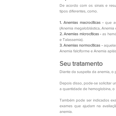
De acordo com os sinais e resu
tipos diferentes, como.
1. Anemias macrocíticas - 
que a
(Anemia megaloblástica, Anemia 
2. Anemias microcíticas - 
as hemá
e Talassemia).
3. Anemias normocíticas -
 aquela
Anemia falciforme e Anemia aplást
Seu tratamento 
Diante da suspeita da anemia, o 
Depois disso, pode-se solicitar u
a quantidade de hemoglobina
, o
Também pode ser indicados exames
exames que ajudam na avaliaçã
anemia.