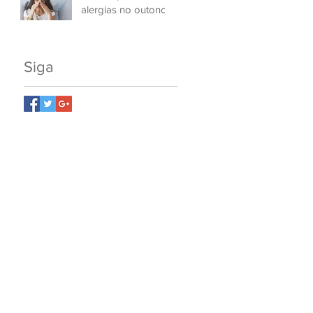
alergias no outono
Siga