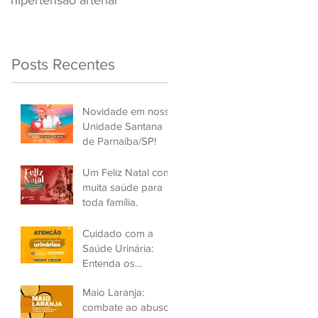
hipertensão arterial
Renovar a CNH
Posts Recentes
Novidade em nossa
Unidade Santana
de Parnaíba/SP!
Um Feliz Natal com
muita saúde para
toda família.
Cuidado com a
Saúde Urinária:
Entenda os
Problemas de
Maio Laranja:
Infecção e Busque
combate ao abuso
Ajuda Médica.