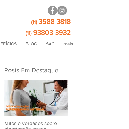
3588-3818
(11)
93803-3932
(11)
EFÍCIOS
BLOG
SAC
mais
Posts Em Destaque
Mitos e verdades sobre
Exame Toxicológico Para