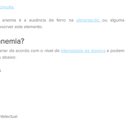
onsulta.
 anemia é a ausência de ferro na 
alimentação 
ou alguma 
sorver este elemento.
anemia?
iar de acordo com o nível de 
intensidade da doença
 e podem 
s abaixo:
s
telectual