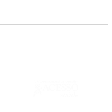
urguignon Seabra - CRM: 64325 | Responsável Técnico Odontológico: Ri