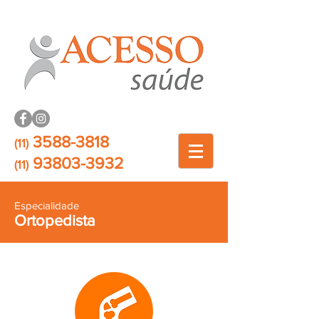
3588-3818
(11)
93803-3932
(11)
Especialidade
Ortopedista