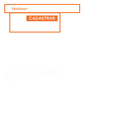
CADASTRAR
PARCEIRA
cardo Teruo Morishita - CROSP: