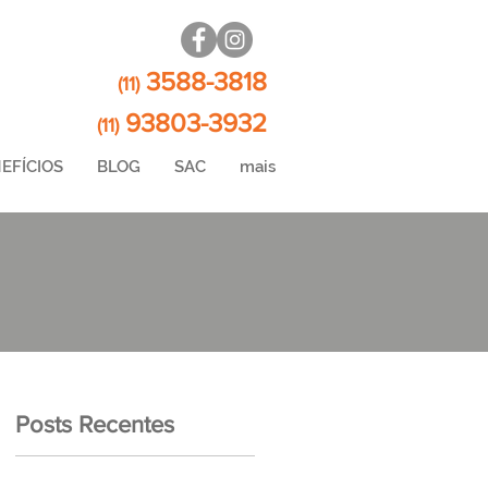
3588-3818
(11)
93803-3932
(11)
EFÍCIOS
BLOG
SAC
mais
Posts Recentes