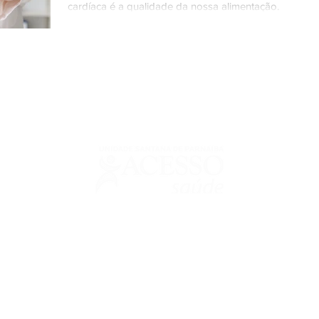
cardíaca é a qualidade da nossa alimentação.
urguignon Seabra - CRM: 64325 | Responsável Técnico Odontológico: Ri
entos sobre nosso site.