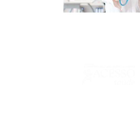
Responsável Técnica: Dra. Josiane Bo
66111
© 2021 por GC.
Visualize nossa
Política de Privacidade
para exclarecim