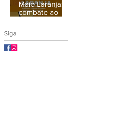
Maio Laranja:
Busque Ajuda
combate ao
Médica.
abuso e à
exploração
Siga
sexual infantil