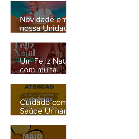
Novidade em
nossa Unidade
Santana de
Parnaíba/SP!
Um Feliz Natal
com muita
saúde para
toda família.
Cuidado com a
Saúde Urinária:
Entenda os
Problemas de
Infecção e