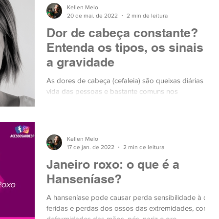
Kellen Melo
20 de mai. de 2022
2 min de leitura
Dor de cabeça constante?
Entenda os tipos, os sinais e
a gravidade
As dores de cabeça (cefaleia) são queixas diárias na
vida das pessoas e bastante comuns nos
consultórios médicos, que podem ser constantes o
Kellen Melo
17 de jan. de 2022
2 min de leitura
Janeiro roxo: o que é a
Hanseníase?
A hanseníase pode causar perda sensibilidade à dor,
feridas e perdas dos ossos das extremidades, com
deformidades das mãos, pés, nariz e ore