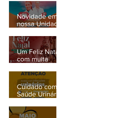
Novidade em
nossa Unidade
Santana de
Parnaíba/SP!
Um Feliz Natal
com muita
saúde para
toda família.
Cuidado com a
Saúde Urinária:
Entenda os
Problemas de
Infecção e