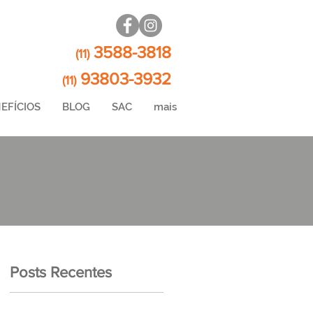
3588-3818
(11)
93803-3932
(11)
EFÍCIOS
BLOG
SAC
mais
Posts Recentes