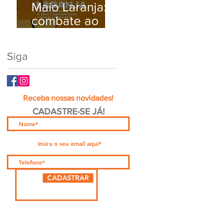
Maio Laranja:
Busque Ajuda
combate ao
Médica.
abuso e à
exploração
Siga
sexual infantil
Receba nossas novidades!
CADASTRE-SE JÁ!
CADASTRAR