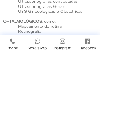
- Ultrassonografias contrastadas
- Ultrassonografias Gerais
- USG Ginecológicas e Obstétricas
OFTALMOLÓGICOS
, como:
- Mapeamento de retina
- Retinografia
- Tomografia Ocular
- Tonometria
Phone
WhatsApp
Instagram
Facebook
EXAMES LABORATORIAIS
, como:
- Beta HCG
- Colesterol total
- Creatinina
- Glicose
- Hemoglobina Glicada
- Hemograma
- Hepatite C
- Parcial de urina / Uréia
- PSA total
- Testosterona total
- TGO, TGP e TSH
- Triglicerídeos​
E MUITOS OUTROS...
Faça seu Orçamento Agora!