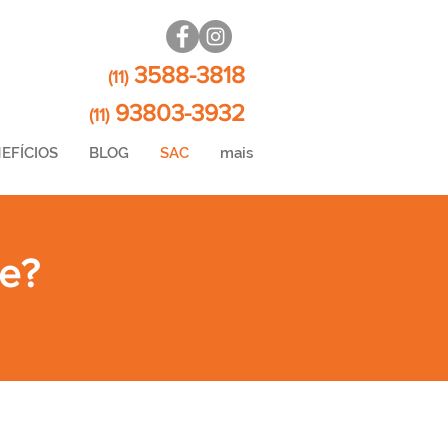
3588-3818
(11)
93803-3932
(11)
EFÍCIOS
BLOG
SAC
mais
de?