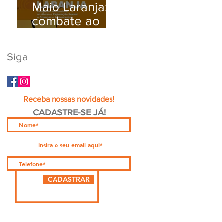
Maio Laranja:
Busque Ajuda
combate ao
Médica.
abuso e à
exploração
Siga
sexual infantil
Receba nossas novidades!
CADASTRE-SE JÁ!
CADASTRAR