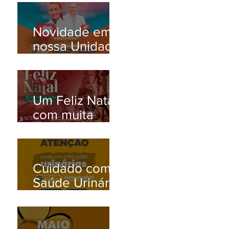
Novidade em
nossa Unidade
Santana de
Parnaíba/SP!
Um Feliz Natal
com muita
saúde para
toda família.
Cuidado com a
Saúde Urinária:
Entenda os
Problemas de
Infecção e