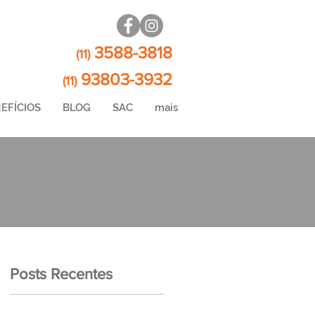
3588-3818
(11)
93803-3932
(11)
EFÍCIOS
BLOG
SAC
mais
Posts Recentes