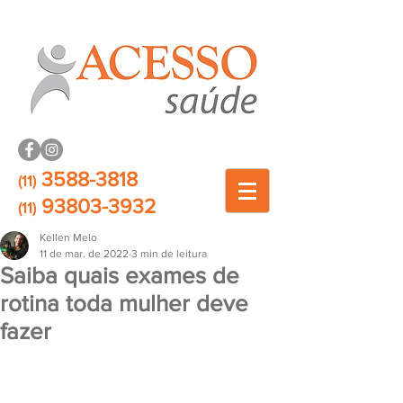
3588-3818
(11)
93803-3932
(11)
Kellen Melo
11 de mar. de 2022
3 min de leitura
Saiba quais exames de
rotina toda mulher deve
fazer