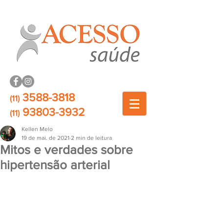
3588-3818
(11)
93803-3932
(11)
Kellen Melo
19 de mai. de 2021
2 min de leitura
Mitos e verdades sobre
hipertensão arterial