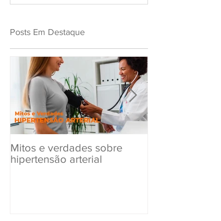
Posts Em Destaque
Mitos e verdades sobre
Exame Toxicol
hipertensão arterial
Renovar a CN