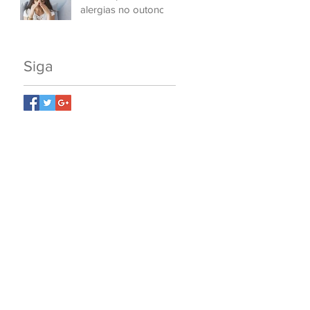
alergias no outono
Siga