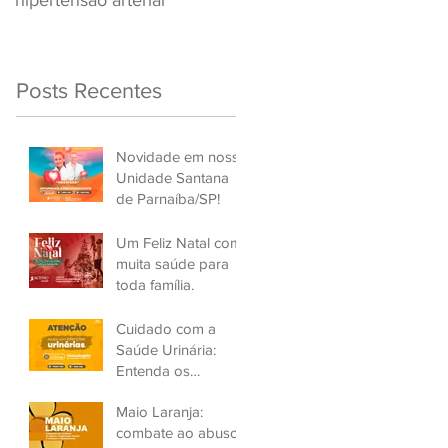
hipertensão arterial
Renovar a CNH
Posts Recentes
Novidade em nossa
Unidade Santana
de Parnaíba/SP!
Um Feliz Natal com
muita saúde para
toda família.
Cuidado com a
Saúde Urinária:
Entenda os
Problemas de
Maio Laranja:
Infecção e Busque
combate ao abuso
Ajuda Médica.