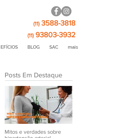
3588-3818
(11)
93803-3932
(11)
EFÍCIOS
BLOG
SAC
mais
Posts Em Destaque
Mitos e verdades sobre
Exame Toxicológico Para