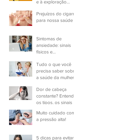
e à exploração
sexual infantil
Prejuízos do cigarro
para nossa saúde
Sintomas de
ansiedade: sinais
físicos e
psicológicos
Tudo o que você
precisa saber sobre
a saúde da mulher
Dor de cabeça
constante? Entenda
os tipos, os sinais e
a gravidade
Muito cuidado com
a pressão alta!
5 dicas para evitar