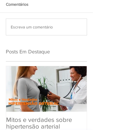
Comentários
Escreva um comentário
Posts Em Destaque
Mitos e verdades sobre
Exame Toxicol
hipertensão arterial
Renovar a CN