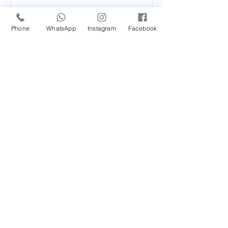
Phone
WhatsApp
Instagram
Facebook
Posts Recentes
Novidade em nossa
Unidade Santana de
Parnaíba/SP!
Um Feliz Natal com muita
saúde para toda família.
Cuidado com a Saúde
Urinária: Entenda os
Problemas de Infecção e