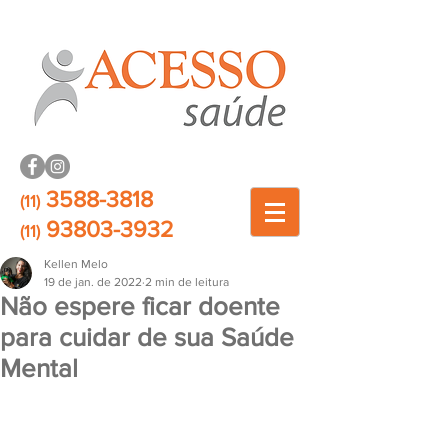
3588-3818
(11)
93803-3932
(11)
Kellen Melo
19 de jan. de 2022
2 min de leitura
Não espere ficar doente
para cuidar de sua Saúde
Mental