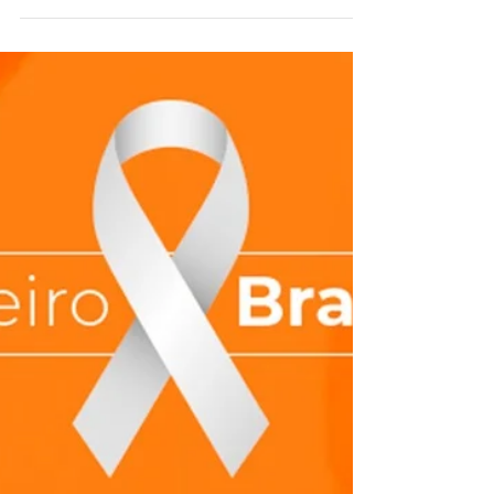
Mental
Cuidar da mente vem se tornando cada vez mais
importante, principalmente nos dias de hoje
onde o equilíbrio das funções mentais são a
base p