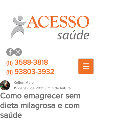
3588-3818
(11)
93803-3932
(11)
Kellen Melo
15 de fev. de 2021
3 min de leitura
Como emagrecer sem
dieta milagrosa e com
saúde