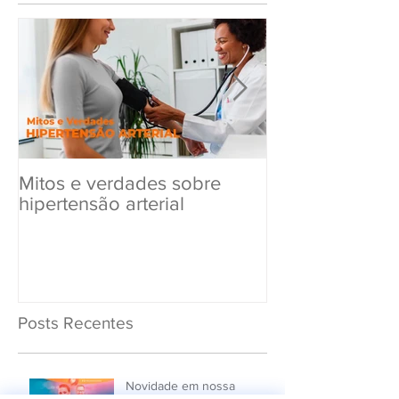
Mitos e verdades sobre
Exame Toxicol
hipertensão arterial
Renovar a CN
Posts Recentes
Novidade em nossa