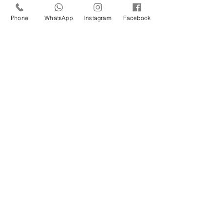
Unidade Santana de
Parnaíba/SP!
Phone
WhatsApp
Instagram
Facebook
Um Feliz Natal com muita
saúde para toda família.
Cuidado com a Saúde
Urinária: Entenda os
Problemas de Infecção e
Busque Ajuda Médica.
Maio Laranja: combate ao
abuso e à exploração
sexual infantil
Prejuízos do cigarro para
nossa saúde