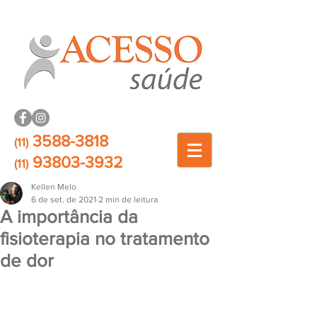
3588-3818
(11)
93803-3932
(11)
Kellen Melo
6 de set. de 2021
2 min de leitura
A importância da
fisioterapia no tratamento
de dor