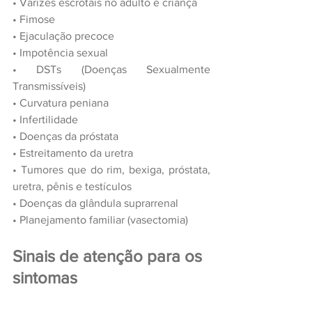
•
Varizes escrotais no adulto e criança 
•
Fimose
•
Ejaculação precoce
•
Impotência sexual
•
DSTs (Doenças Sexualmente 
Transmissíveis)
•
Curvatura peniana
•
Infertilidade
•
Doenças da próstata 
•
Estreitamento da uretra
•
Tumores que do rim, bexiga, próstata, 
uretra, pênis e testículos
•
Doenças da glândula suprarrenal
•
Planejamento familiar (vasectomia)
Sinais de atenção para os 
sintomas