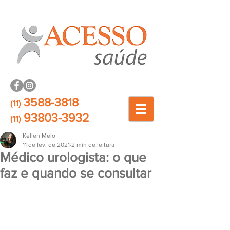
3588-3818
(11)
93803-3932
(11)
Kellen Melo
11 de fev. de 2021
2 min de leitura
Médico urologista: o que
faz e quando se consultar