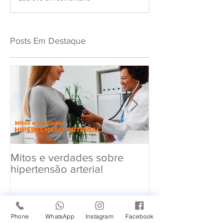
Posts Em Destaque
Mitos e verdades sobre
Exame Toxicol
hipertensão arterial
Renovar a CN
Phone
WhatsApp
Instagram
Facebook