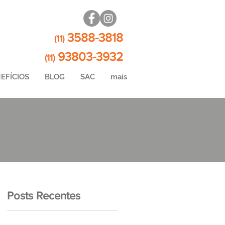
3588-3818
(11)
93803-3932
(11)
EFÍCIOS
BLOG
SAC
mais
Posts Recentes