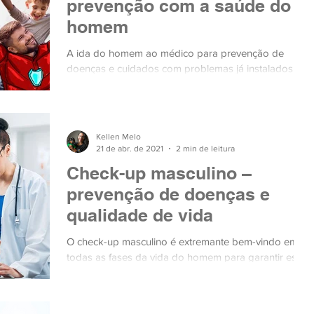
prevenção com a saúde do
homem
A ida do homem ao médico para prevenção de
doenças e cuidados com problemas já instalados é
essencial, inclusive depois que se torna pai.
Kellen Melo
21 de abr. de 2021
2 min de leitura
Check-up masculino –
prevenção de doenças e
qualidade de vida
O check-up masculino é extremante bem-vindo em
todas as fases da vida do homem para garantir esse
cuidado com a saúde e qualidade de vida.