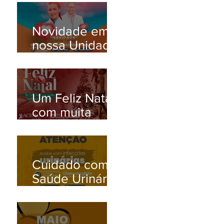
Novidade em
nossa Unidade
Santana de
Parnaíba/SP!
Um Feliz Natal
com muita
saúde para
toda família.
Cuidado com a
Saúde Urinária:
Entenda os
Problemas de
Infecção e