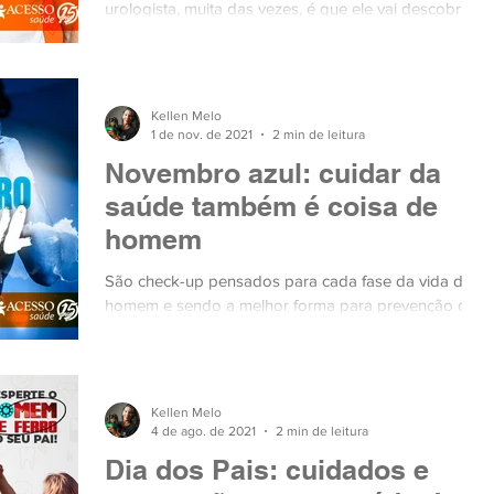
urologista, muita das vezes, é que ele vai descobrir
se sua saúde vai bem ou se precisa de algu
Kellen Melo
1 de nov. de 2021
2 min de leitura
Novembro azul: cuidar da
saúde também é coisa de
homem
São check-up pensados para cada fase da vida do
homem e sendo a melhor forma para prevenção de
doenças e evitar que as patologias já instala
Kellen Melo
4 de ago. de 2021
2 min de leitura
Dia dos Pais: cuidados e