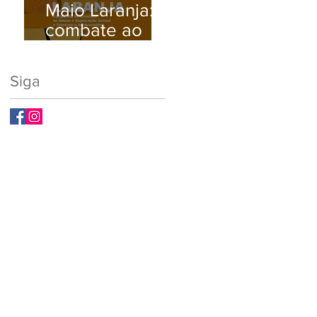
Maio Laranja:
Busque Ajuda
combate ao
Médica.
abuso e à
exploração
Siga
sexual infantil