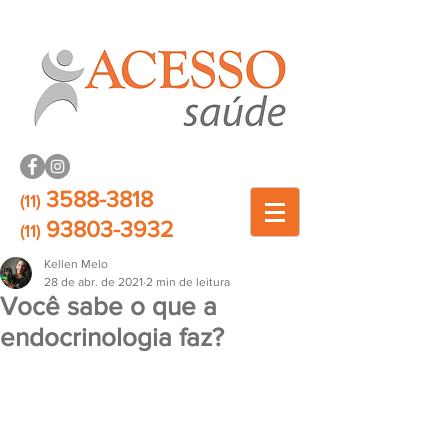
3588-3818
(11)
93803-3932
(11)
Kellen Melo
28 de abr. de 2021
2 min de leitura
Você sabe o que a
endocrinologia faz?