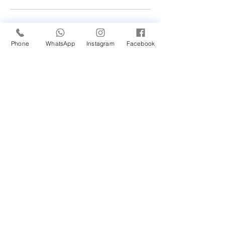
Novidade em nossa
Unidade Santana de
Phone
WhatsApp
Instagram
Facebook
Parnaíba/SP!
Um Feliz Natal com muita
saúde para toda família.
Cuidado com a Saúde
Urinária: Entenda os
Problemas de Infecção e
Busque Ajuda Médica.
Maio Laranja: combate ao
abuso e à exploração
sexual infantil