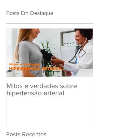
Posts Em Destaque
Mitos e verdades sobre
Exame Toxicol
hipertensão arterial
Renovar a CN
Posts Recentes