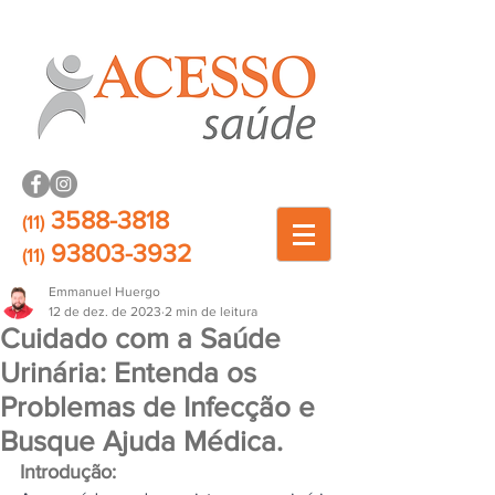
3588-3818
(11)
93803-3932
(11)
Emmanuel Huergo
12 de dez. de 2023
2 min de leitura
Cuidado com a Saúde
Urinária: Entenda os
Problemas de Infecção e
Busque Ajuda Médica.
Introdução: