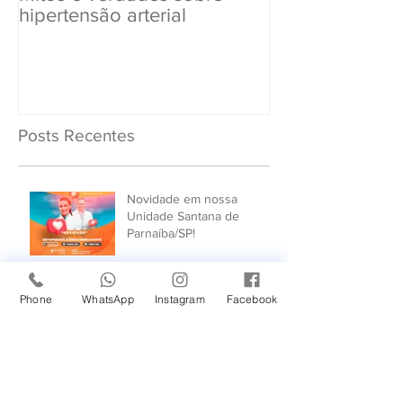
hipertensão arterial
Renovar a CN
Posts Recentes
Novidade em nossa
Unidade Santana de
Parnaíba/SP!
Um Feliz Natal com muita
Phone
WhatsApp
Instagram
Facebook
saúde para toda família.
Cuidado com a Saúde
Urinária: Entenda os