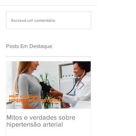
Escreva um comentário
Posts Em Destaque
Mitos e verdades sobre
Exame Toxicol
hipertensão arterial
Renovar a CN