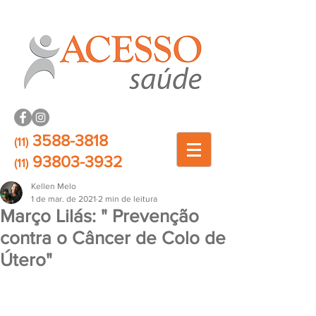
3588-3818
(11)
93803-3932
(11)
Kellen Melo
1 de mar. de 2021
2 min de leitura
Março Lilás: " Prevenção
contra o Câncer de Colo de
Útero"