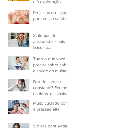
e à exploração
sexual infantil
Prejuízos do cigarro
para nossa saúde
Sintomas de
ansiedade: sinais
físicos e
psicológicos
Tudo o que você
precisa saber sobre
a saúde da mulher
Dor de cabeça
constante? Entenda
os tipos, os sinais e
a gravidade
Muito cuidado com
a pressão alta!
5 dicas para evitar