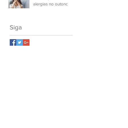
alergias no outono
Siga