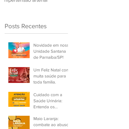
hipertensão arterial
Renovar a CNH
Posts Recentes
Novidade em nossa
Unidade Santana
de Parnaíba/SP!
Um Feliz Natal com
muita saúde para
toda família.
Cuidado com a
Saúde Urinária:
Entenda os
Problemas de
Maio Laranja:
Infecção e Busque
combate ao abuso
Ajuda Médica.