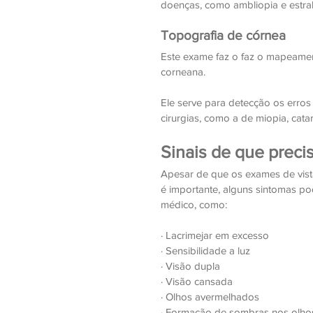
doenças, como ambliopia e estra
Topografia de córnea
Este exame faz o faz o mapeament
corneana.
Ele serve para detecção os erros
cirurgias, como a de miopia, cata
Sinais de que precis
Apesar de que os exames de vista
é importante, alguns sintomas pod
médico, como:
· Lacrimejar em excesso
· Sensibilidade a luz
· Visão dupla
· Visão cansada
· Olhos avermelhados
· Formação de sombras nos olho