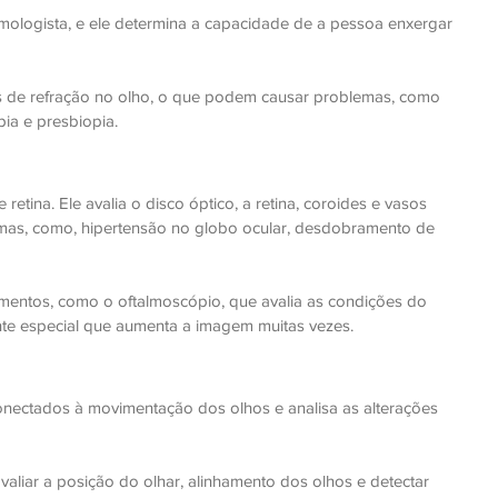
almologista, e ele determina a capacidade de a pessoa enxergar 
os de refração no olho, o que podem causar problemas, como 
pia e presbiopia.
tina. Ele avalia o disco óptico, a retina, coroides e vasos 
mas, como, hipertensão no globo ocular, desdobramento de 
entos, como o oftalmoscópio, que avalia as condições do 
nte especial que aumenta a imagem muitas vezes.
onectados à movimentação dos olhos e analisa as alterações 
aliar a posição do olhar, alinhamento dos olhos e detectar 