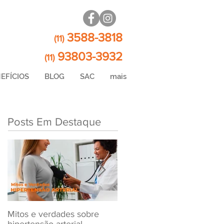
3588-3818
(11)
93803-3932
(11)
EFÍCIOS
BLOG
SAC
mais
Posts Em Destaque
Mitos e verdades sobre
Exame Toxicológico Para