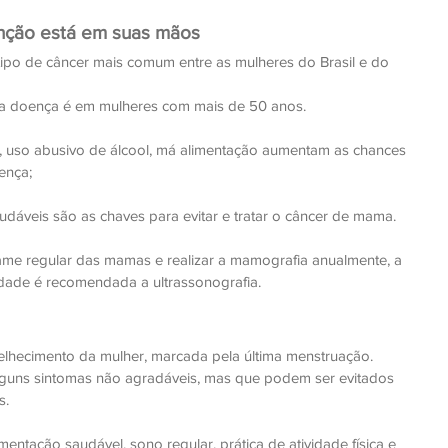
nção está em suas mãos
po de câncer mais comum entre as mulheres do Brasil e do 
sa doença é em mulheres com mais de 50 anos.
 uso abusivo de álcool, má alimentação aumentam as chances 
ença;
udáveis são as chaves para evitar e tratar o câncer de mama.
ame regular das mamas e realizar a mamografia anualmente, a 
idade é recomendada a ultrassonografia.
hecimento da mulher, marcada pela última menstruação. 
uns sintomas não agradáveis, mas que podem ser evitados 
. 
imentação saudável
, sono regular, prática de atividade física e 