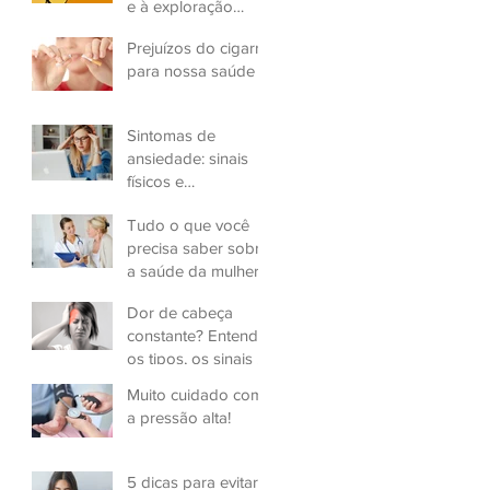
e à exploração
sexual infantil
Prejuízos do cigarro
para nossa saúde
Sintomas de
ansiedade: sinais
físicos e
psicológicos
Tudo o que você
precisa saber sobre
a saúde da mulher
Dor de cabeça
constante? Entenda
os tipos, os sinais e
a gravidade
Muito cuidado com
a pressão alta!
5 dicas para evitar