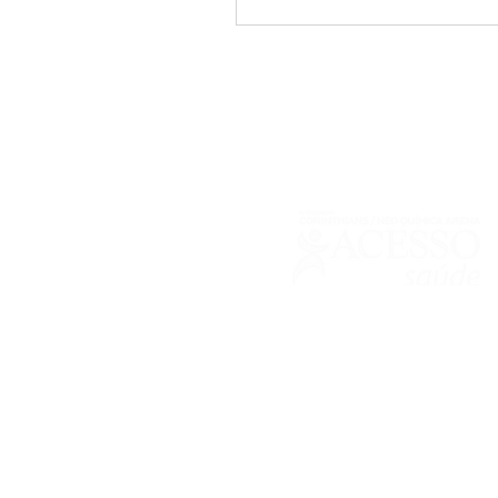
Responsável Técnica: Dra. Josiane Bo
66111
© 2021 por GC.
Visualize nossa
Política de Privacidade
para exclarecim