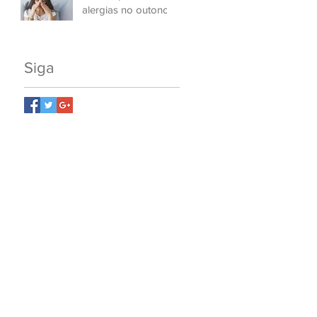
alergias no outono
Siga