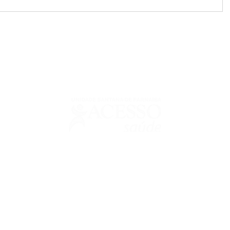
urguignon Seabra - CRM: 64325 | Responsável Técnico Odontológico: Ri
entos sobre nosso site.