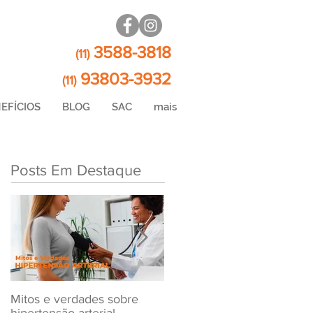
3588-3818
(11)
93803-3932
(11)
EFÍCIOS
BLOG
SAC
mais
Posts Em Destaque
Mitos e verdades sobre
Exame Toxicológico Para