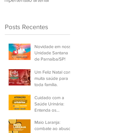
hipertensão arterial
Renovar a CNH
Posts Recentes
Novidade em nossa
Unidade Santana
de Parnaíba/SP!
Um Feliz Natal com
muita saúde para
toda família.
Cuidado com a
Saúde Urinária:
Entenda os
Problemas de
Maio Laranja:
Infecção e Busque
combate ao abuso
Ajuda Médica.