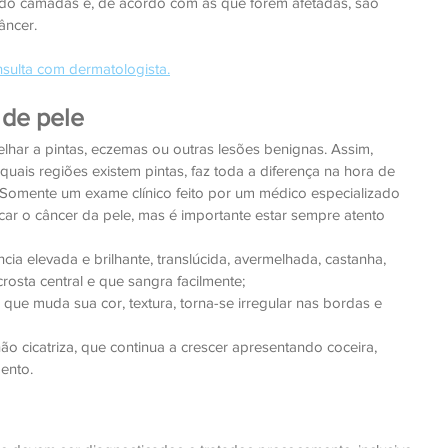
do camadas e, de acordo com as que forem afetadas, são 
âncer.
sulta com dermatologista.
 de pele
har a pintas, eczemas ou outras lesões benignas. Assim, 
uais regiões existem pintas, faz toda a diferença na hora de 
. Somente um exame clínico feito por um médico especializado 
ar o câncer da pele, mas é importante estar sempre atento 
ia elevada e brilhante, translúcida, avermelhada, castanha, 
rosta central e que sangra facilmente;
que muda sua cor, textura, torna-se irregular nas bordas e 
 cicatriza, que continua a crescer apresentando coceira, 
ento.