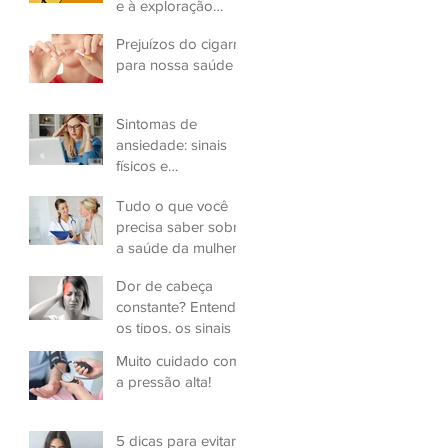
e à exploração
sexual infantil
Prejuízos do cigarro
para nossa saúde
Sintomas de
ansiedade: sinais
físicos e
psicológicos
Tudo o que você
precisa saber sobre
a saúde da mulher
Dor de cabeça
constante? Entenda
os tipos, os sinais e
a gravidade
Muito cuidado com
a pressão alta!
5 dicas para evitar