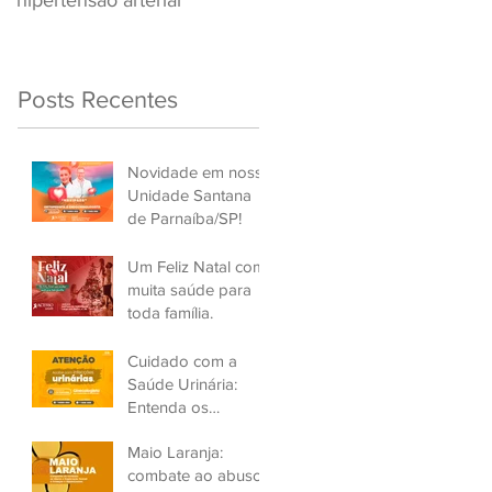
hipertensão arterial
Renovar a CNH
Posts Recentes
Novidade em nossa
Unidade Santana
de Parnaíba/SP!
Um Feliz Natal com
muita saúde para
toda família.
Cuidado com a
Saúde Urinária:
Entenda os
Problemas de
Maio Laranja:
Infecção e Busque
combate ao abuso
Ajuda Médica.