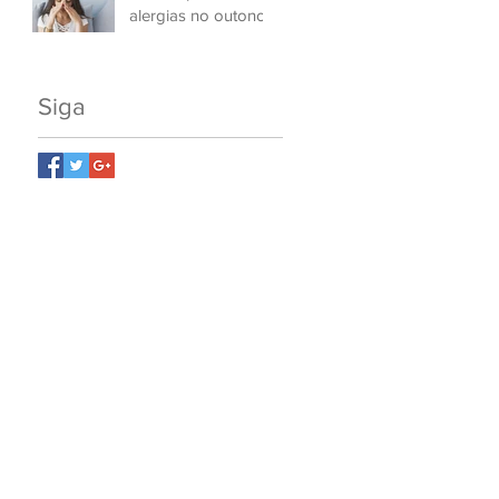
alergias no outono
Siga