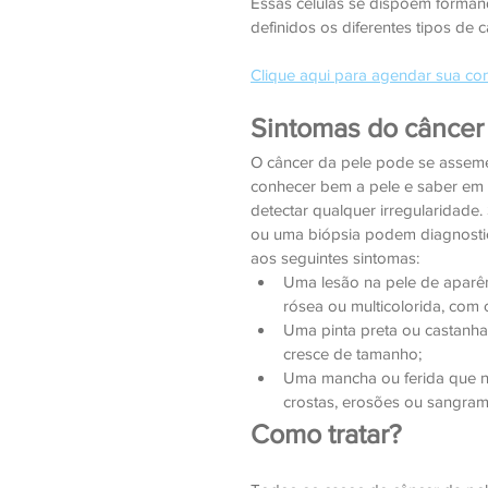
Essas células se dispõem forman
definidos os diferentes tipos de c
Clique aqui para agendar sua con
Sintomas do câncer
O câncer da pele pode se assemel
conhecer bem a pele e saber em q
detectar qualquer irregularidade
ou uma biópsia podem diagnostic
aos seguintes sintomas:
Uma lesão na pele de aparênc
rósea ou multicolorida, com c
Uma pinta preta ou castanha 
cresce de tamanho;
Uma mancha ou ferida que não
crostas, erosões ou sangram
Como tratar?