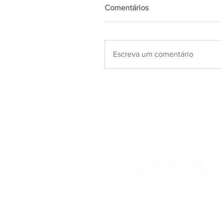
Comentários
Escreva um comentário
Responsável Técnica: Dra. Josiane Bo
66111