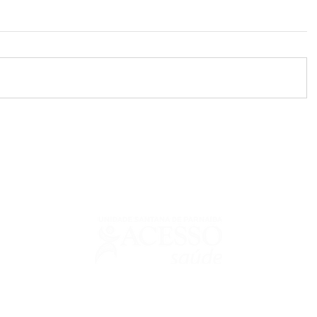
urguignon Seabra - CRM: 64325 | Responsável Técnico Odontológico: Ri