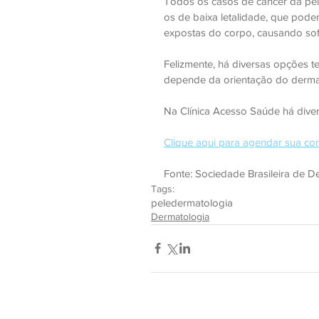
Todos os casos de câncer da pel
os de baixa letalidade, que pode
expostas do corpo, causando sof
Felizmente, há diversas opções t
depende da orientação do dermat
Na Clínica Acesso Saúde há diver
Clique aqui para agendar sua con
Fonte: Sociedade Brasileira de D
Tags:
pele
dermatologia
Dermatologia