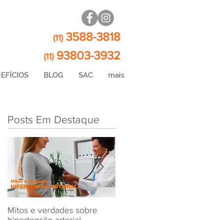
3588-3818
(11)
93803-3932
(11)
EFÍCIOS
BLOG
SAC
mais
Posts Em Destaque
Mitos e verdades sobre
Exame Toxicológico Para