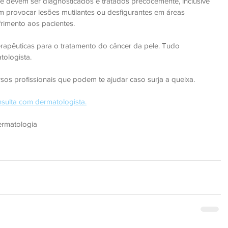
e devem ser diagnosticados e tratados precocemente, inclusive 
m provocar lesões mutilantes ou desfigurantes em áreas 
rimento aos pacientes.
erapêuticas para o tratamento do câncer da pele. Tudo 
ologista.
sos profissionais que podem te ajudar caso surja a queixa.
sulta com dermatologista.
ermatologia