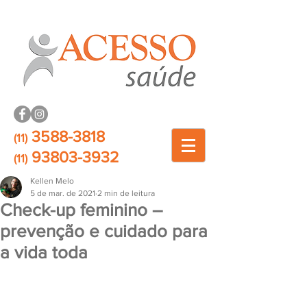
3588-3818
(11)
93803-3932
(11)
Kellen Melo
5 de mar. de 2021
2 min de leitura
Check-up feminino –
prevenção e cuidado para
a vida toda