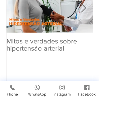
Mitos e verdades sobre
Exame Toxicol
hipertensão arterial
Renovar a CN
Posts Recentes
Phone
WhatsApp
Instagram
Facebook
Novidade em nossa
Unidade Santana de
Parnaíba/SP!