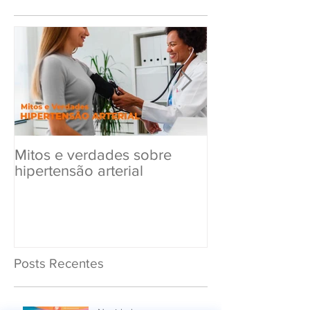
Mitos e verdades sobre
Exame Toxicol
hipertensão arterial
Renovar a CN
Posts Recentes