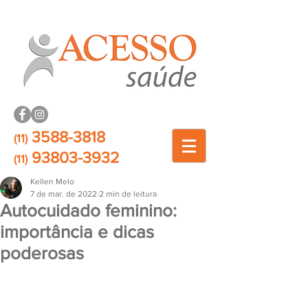
3588-3818
(11)
93803-3932
(11)
Kellen Melo
7 de mar. de 2022
2 min de leitura
Autocuidado feminino:
importância e dicas
poderosas