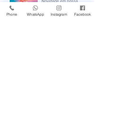
Novidade em nossa
Unidade Santana de
Parnaíba/SP!
Phone
WhatsApp
Instagram
Facebook
Um Feliz Natal com muita
saúde para toda família.
Cuidado com a Saúde
Urinária: Entenda os
Problemas de Infecção e
Busque Ajuda Médica.
Maio Laranja: combate ao
abuso e à exploração
sexual infantil
Prejuízos do cigarro para
nossa saúde