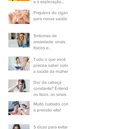
e à exploração
sexual infantil
Prejuízos do cigarro
para nossa saúde
Sintomas de
ansiedade: sinais
físicos e
psicológicos
Tudo o que você
precisa saber sobre
a saúde da mulher
Dor de cabeça
constante? Entenda
os tipos, os sinais e
a gravidade
Muito cuidado com
a pressão alta!
5 dicas para evitar