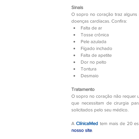
Sinais
O sopro no coração traz alguns 
doenças cardíacas. Confira: 
Falta de ar  
Tosse crônica  
Pele azulada  
Fígado inchado  
Falta de apetite  
Dor no peito  
Tontura  
Desmaio 
Tratamento
O sopro no coração não requer u
que necessitam de cirurgia para
solicitados pelo seu médico.
A 
ClínicaMed
 tem mais de 20 es
nosso site
. 