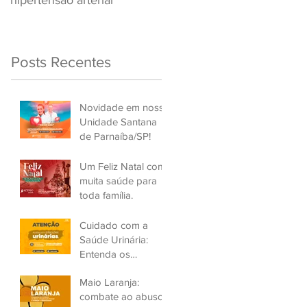
hipertensão arterial
Renovar a CNH
Posts Recentes
Novidade em nossa
Unidade Santana
de Parnaíba/SP!
Um Feliz Natal com
muita saúde para
toda família.
Cuidado com a
Saúde Urinária:
Entenda os
Problemas de
Maio Laranja:
Infecção e Busque
combate ao abuso
Ajuda Médica.