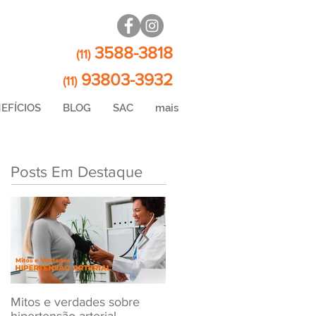
3588-3818
(11)
93803-3932
(11)
EFÍCIOS
BLOG
SAC
mais
Posts Em Destaque
Mitos e verdades sobre
Exame Toxicológico Para