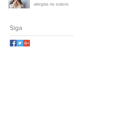
alergias no outono
Siga