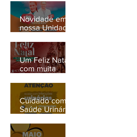
Novidade em
nossa Unidade
Santana de
Parnaíba/SP!
Um Feliz Natal
com muita
saúde para
toda família.
Cuidado com a
Saúde Urinária:
Entenda os
Problemas de
Infecção e