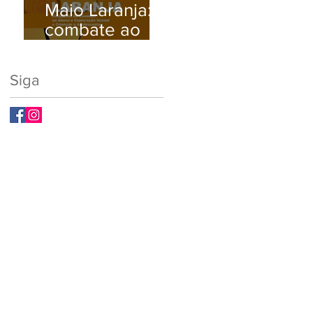
Maio Laranja:
Busque Ajuda
combate ao
Médica.
abuso e à
exploração
Siga
sexual infantil