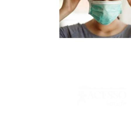
Responsável Técnica: Dra. Josiane Bo
66111