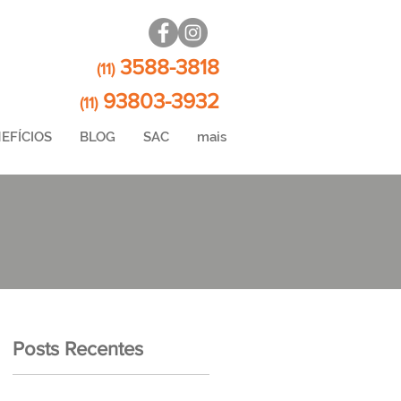
3588-3818
(11)
93803-3932
(11)
EFÍCIOS
BLOG
SAC
mais
Posts Recentes