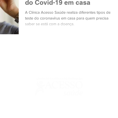
do Covid-19 em casa
A Clínica Acesso Saúde realiza diferentes tipos de
teste do coronavírus em casa para quem precisa
saber se está com a doença.
urguignon Seabra - CRM: 64325 | Responsável Técnico Odontológico: Ri