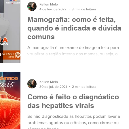
Kellen Melo
4 de fev. de 2022
3 min de leitura
Mamografia: como é feita,
quando é indicada e dúvidas
comuns
A mamografia é um exame de imagem feito para
visualizar a região interna das mamas, ou seja, o
tecido mamário, com o objetivo de identificar
Kellen Melo
30 de jul. de 2021
2 min de leitura
Como é feito o diagnóstico
das hepatites virais
Se não diagnosticada as hepatites podem levar a
problemas agudos ou crônicos, como cirrose ou
câncer de fígado.