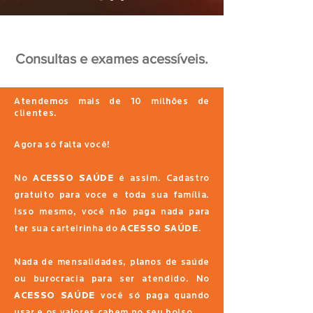
Consultas e exames acessíveis.
Atendemos mais de 10 milhões de
clientes.
Agora só falta você!
No
ACESSO SAÚDE
é assim. Cadastro
gratuito para voce e toda sua família.
Isso mesmo, você não paga nada para
ter sua carteirinha do
ACESSO SAÚDE
.
Nada de mensalidades, planos de saúde
ou burocracia para ser atendido. No
ACESSO SAÚDE
você só paga quando
usar e os valores cabem no seu bolso.