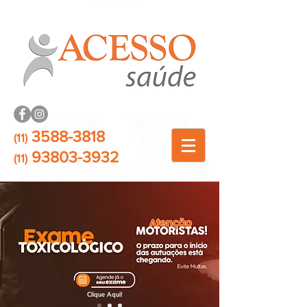
3588-3818
(11)
93803-3932
(11)
Clique Aqui!