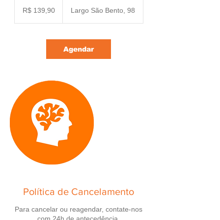
139,90
Reais
R$ 139,90
Largo São Bento, 98
brasileiros
Agendar
Política de Cancelamento
Para cancelar ou reagendar, contate-nos
com 24h de antecedência.