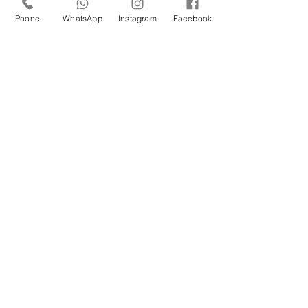
Phone
WhatsApp
Instagram
Facebook
PARCEIRA
Responsável Técnica: Dra. Josiane Bourguignon Seabra - CRM:
64325 | Responsável Técnico Odontológico: Ricardo Teruo
Morishita - CROSP: 66111