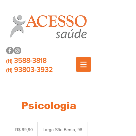
3588-3818
(11)
93803-3932
(11)
Psicologia
99,90
Reais
R$ 99,90
Largo São Bento, 98
brasileiros