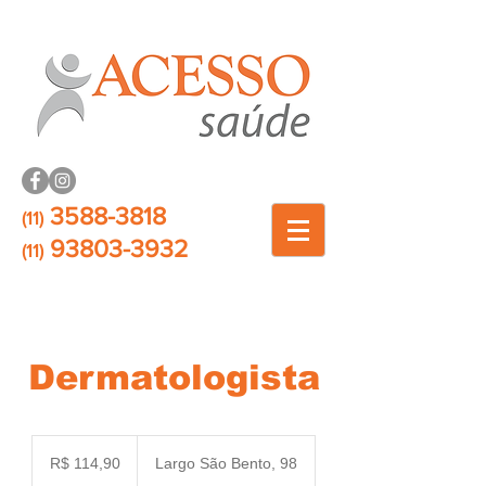
3588-3818
(11)
93803-3932
(11)
Dermatologista
114,90
Reais
R$ 114,90
Largo São Bento, 98
brasileiros