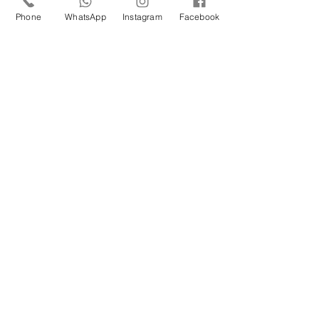
Phone
WhatsApp
Instagram
Facebook
PARCEIRA
Responsável Técnica: Dra. Josiane Bourguignon Seabra - CRM:
64325 | Responsável Técnico Odontológico: Ricardo Teruo
Morishita - CROSP: 66111