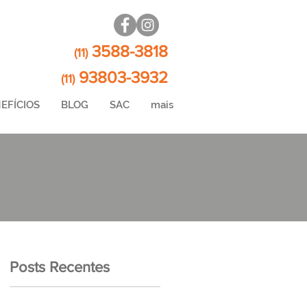
3588-3818
(11)
93803-3932
(11)
EFÍCIOS
BLOG
SAC
mais
Posts Recentes