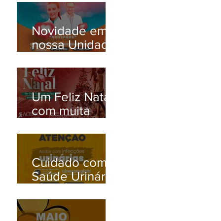
Novidade em
nossa Unidade
Santana de
Parnaíba/SP!
Um Feliz Natal
com muita
saúde para
toda família.
Cuidado com a
Saúde Urinária:
Entenda os
Problemas de
Infecção e