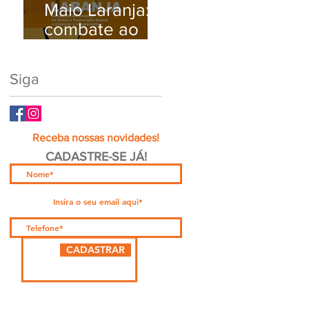
Maio Laranja:
Busque Ajuda
combate ao
Médica.
abuso e à
exploração
Siga
sexual infantil
Receba nossas novidades!
CADASTRE-SE JÁ!
CADASTRAR