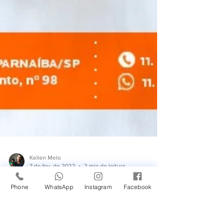
Kellen Melo
7 de fev. de 2022
2 min de leitura
Phone
WhatsApp
Instagram
Facebook
Epilepsia: quais são os
sintomas e causas?