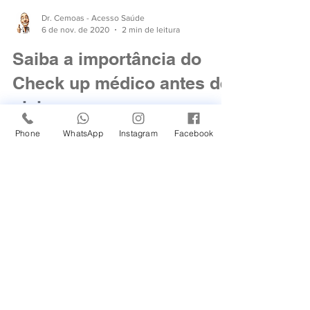
Dr. Cemoas - Acesso Saúde
6 de nov. de 2020
2 min de leitura
Saiba a importância do
Check up médico antes de
viajar
Phone
WhatsApp
Instagram
Facebook
As férias estão chegando e com certeza os
preparativos para a viagem já começaram. A
revisão do carro está feita, a lista de compras
está...