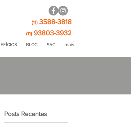
3588-3818
(11)
93803-3932
(11)
EFÍCIOS
BLOG
SAC
mais
Posts Recentes