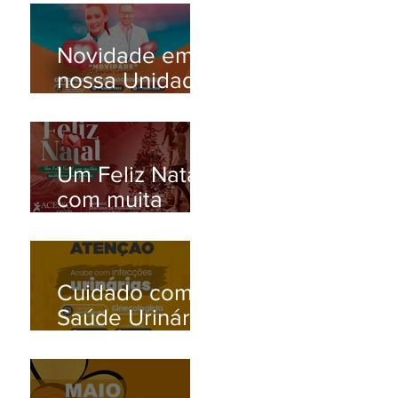
Novidade em
nossa Unidade
Santana de
Parnaíba/SP!
Um Feliz Natal
com muita
saúde para
toda família.
Cuidado com a
Saúde Urinária:
Entenda os
Problemas de
Infecção e