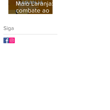
Maio Laranja:
Busque Ajuda
combate ao
Médica.
abuso e à
exploração
Siga
sexual infantil