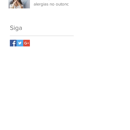
alergias no outono
Siga