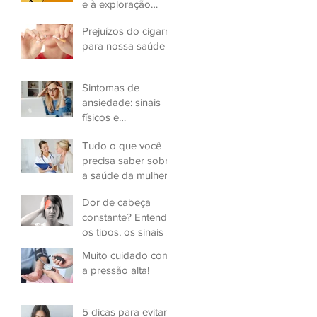
e à exploração
sexual infantil
Prejuízos do cigarro
para nossa saúde
Sintomas de
ansiedade: sinais
físicos e
psicológicos
Tudo o que você
precisa saber sobre
a saúde da mulher
Dor de cabeça
constante? Entenda
os tipos, os sinais e
a gravidade
Muito cuidado com
a pressão alta!
5 dicas para evitar