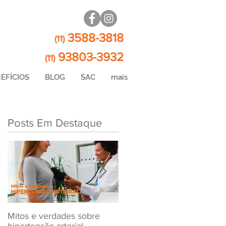
3588-3818
(11)
93803-3932
(11)
EFÍCIOS
BLOG
SAC
mais
Posts Em Destaque
Mitos e verdades sobre
Exame Toxicológico Para