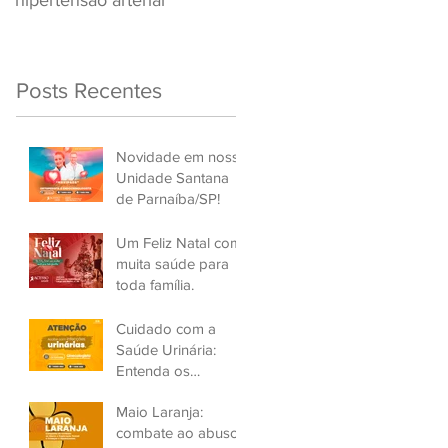
hipertensão arterial
Renovar a CNH
Posts Recentes
Novidade em nossa
Unidade Santana
de Parnaíba/SP!
Um Feliz Natal com
muita saúde para
toda família.
Cuidado com a
Saúde Urinária:
Entenda os
Problemas de
Maio Laranja:
Infecção e Busque
combate ao abuso
Ajuda Médica.