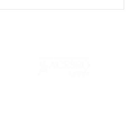
urguignon Seabra - CRM: 64325 | Responsável Técnico Odontológico: Ri
entos sobre nosso site.