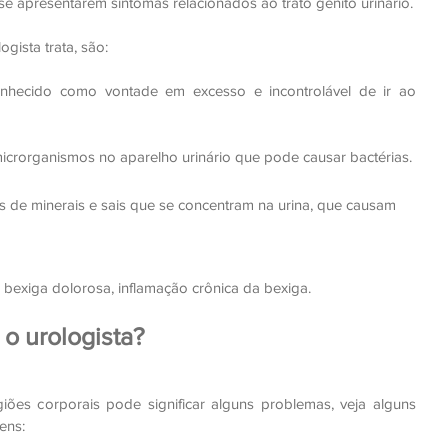
u se apresentarem sintomas relacionados ao trato gênito urinário.
gista trata, são:
nhecido como vontade em excesso e incontrolável de ir ao 
icrorganismos no aparelho urinário que pode causar bactérias.
s de minerais e sais que se concentram na urina, que causam 
 bexiga dolorosa, inflamação crônica da bexiga.
 o urologista?
ões corporais pode significar alguns problemas, veja alguns 
ens: