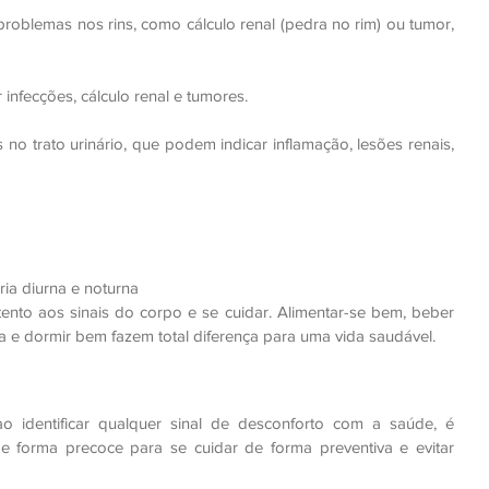
 problemas nos rins, como cálculo renal (pedra no rim) ou tumor, 
nfecções, cálculo renal e tumores.
o trato urinário, que podem indicar inflamação, lesões renais, 
a
ia diurna e noturna
tento aos sinais do corpo e se cuidar. Alimentar-se bem, beber 
ca e dormir bem fazem total diferença para uma vida saudável.
 identificar qualquer sinal de desconforto com a saúde, é 
e forma precoce para se cuidar de forma preventiva e evitar 