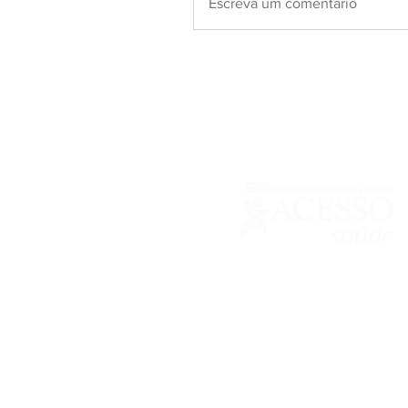
Escreva um comentário
Responsável Técnica: Dra. Josiane Bo
66111
© 2021 por GC.
Visualize nossa
Política de Privacidade
para exclarecim