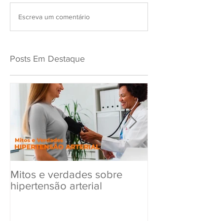
Escreva um comentário
Posts Em Destaque
Mitos e verdades sobre
Exame Toxicol
hipertensão arterial
Renovar a CN