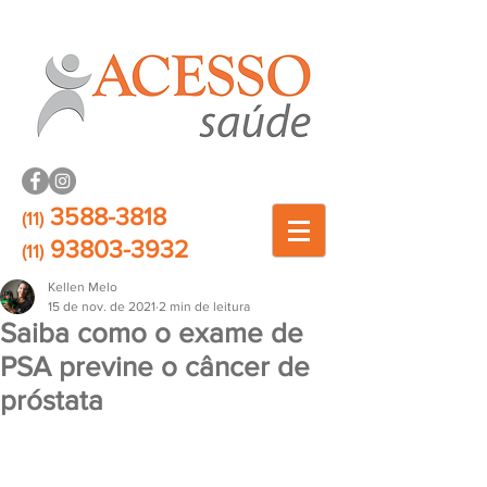
3588-3818
(11)
93803-3932
(11)
Kellen Melo
15 de nov. de 2021
2 min de leitura
Saiba como o exame de
PSA previne o câncer de
próstata