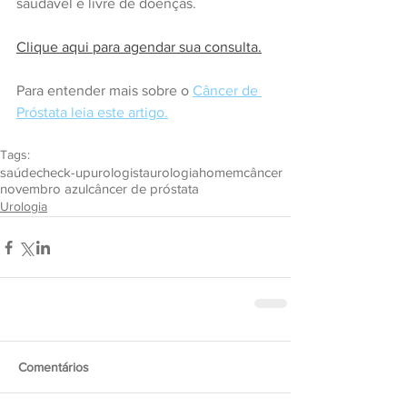
saudável e livre de doenças.
Clique aqui para agendar sua consulta.
Para entender mais sobre o 
Câncer de 
Próstata leia este artigo.
Tags:
saúde
check-up
urologista
urologia
homem
câncer
novembro azul
câncer de próstata
Urologia
Comentários