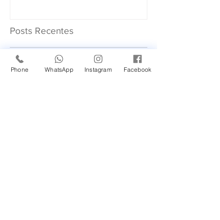
Posts Recentes
Novidade em nossa
Phone
WhatsApp
Instagram
Facebook
Unidade Santana de
Parnaíba/SP!
Um Feliz Natal com muita
saúde para toda família.
Cuidado com a Saúde
Urinária: Entenda os
Problemas de Infecção e
Busque Ajuda Médica.
Maio Laranja: combate ao