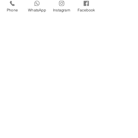
Parnaíba/SP!
Phone
WhatsApp
Instagram
Facebook
Um Feliz Natal com muita
saúde para toda família.
Cuidado com a Saúde
Urinária: Entenda os
Problemas de Infecção e
Busque Ajuda Médica.
Maio Laranja: combate ao
abuso e à exploração
sexual infantil
Prejuízos do cigarro para
nossa saúde