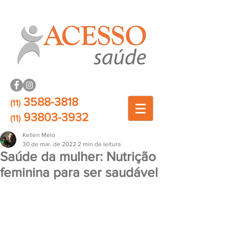
3588-3818
(11)
93803-3932
(11)
Kellen Melo
30 de mar. de 2022
2 min de leitura
Saúde da mulher: Nutrição
feminina para ser saudável