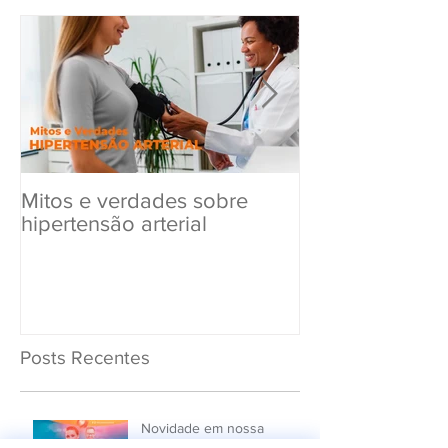
Mitos e verdades sobre
Exame Toxicol
hipertensão arterial
Renovar a CN
Posts Recentes
Novidade em nossa
Unidade Santana de