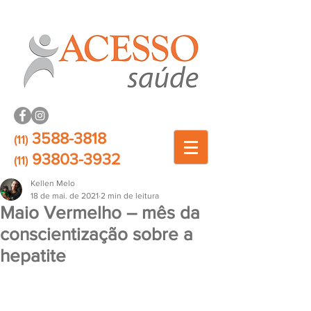
3588-3818
(11)
93803-3932
(11)
Kellen Melo
18 de mai. de 2021
2 min de leitura
Maio Vermelho – mês da
conscientização sobre a
hepatite