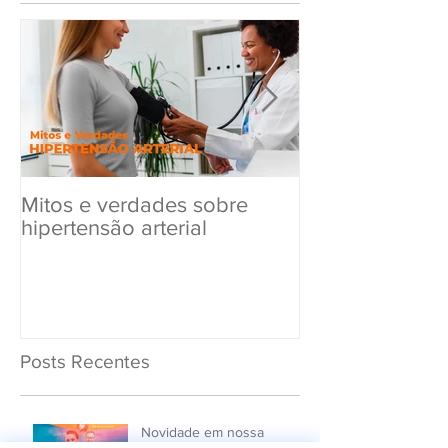
Mitos e verdades sobre
Exame Toxicol
hipertensão arterial
Renovar a CN
Posts Recentes
Novidade em nossa