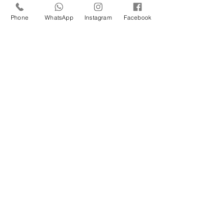
Unidade Santana de
Parnaíba/SP!
Phone
WhatsApp
Instagram
Facebook
Um Feliz Natal com muita
saúde para toda família.
Cuidado com a Saúde
Urinária: Entenda os
Problemas de Infecção e
Busque Ajuda Médica.
Maio Laranja: combate ao
abuso e à exploração
sexual infantil
Prejuízos do cigarro para
nossa saúde