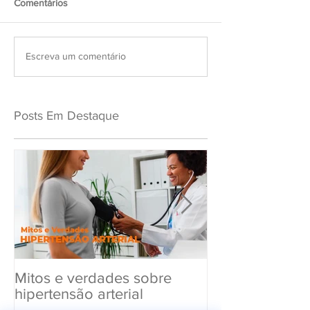
Comentários
Escreva um comentário
Posts Em Destaque
Mitos e verdades sobre
Exame Toxicol
hipertensão arterial
Renovar a CN