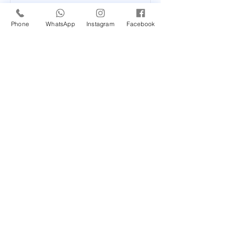
Phone
WhatsApp
Instagram
Facebook
Posts Recentes
Novidade em nossa
Unidade Santana de
Parnaíba/SP!
Um Feliz Natal com muita
saúde para toda família.
Cuidado com a Saúde
Urinária: Entenda os
Problemas de Infecção e
Busque Ajuda Médica.