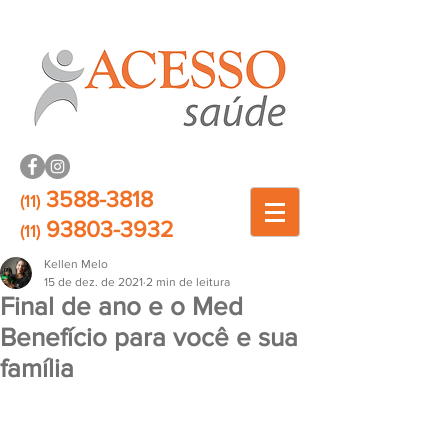
3588-3818
(11)
93803-3932
(11)
Kellen Melo
15 de dez. de 2021
2 min de leitura
Final de ano e o Med
Benefício para você e sua
família