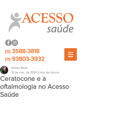
3588-3818
(11)
93803-3932
(11)
Kellen Melo
10 de nov. de 2021
2 min de leitura
Ceratocone e a
oftalmologia no Acesso
Saúde