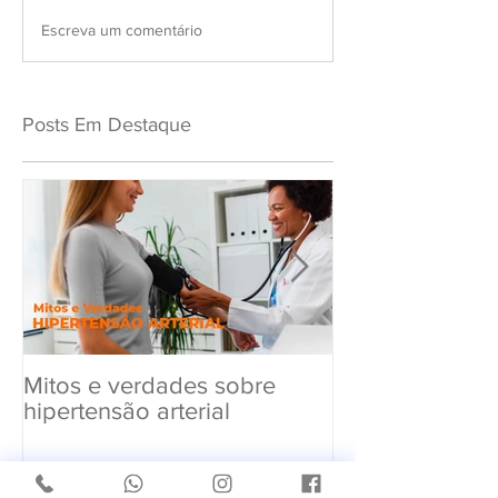
Escreva um comentário
Posts Em Destaque
Mitos e verdades sobre
Exame Toxicol
hipertensão arterial
Renovar a CN