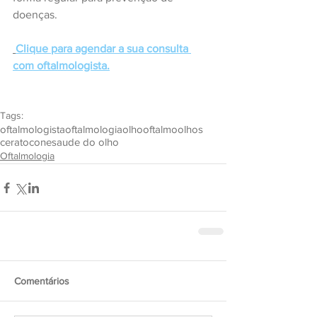
doenças.
Clique para agendar a sua consulta 
com oftalmologista.
Tags:
oftalmologista
oftalmologia
olho
oftalmo
olhos
ceratocone
saude do olho
Oftalmologia
Comentários