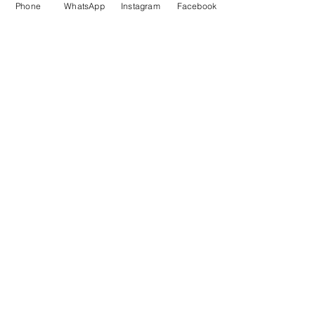
Phone
WhatsApp
Instagram
Facebook
Posts Recentes
Novidade em nossa
Unidade Santana de
Parnaíba/SP!
Um Feliz Natal com muita
saúde para toda família.
Cuidado com a Saúde
Urinária: Entenda os
Problemas de Infecção e
Busque Ajuda Médica.
Maio Laranja: combate ao
abuso e à exploração