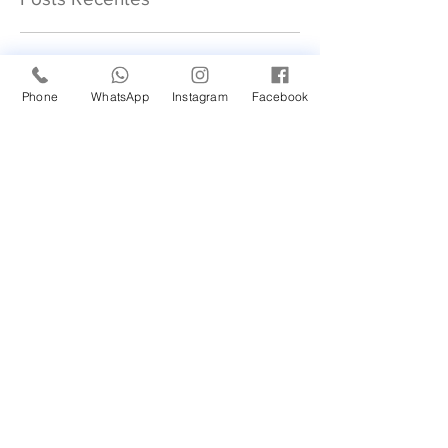
Novidade em nossa
Unidade Santana de
Phone
WhatsApp
Instagram
Facebook
Parnaíba/SP!
Um Feliz Natal com muita
saúde para toda família.
Cuidado com a Saúde
Urinária: Entenda os
Problemas de Infecção e
Busque Ajuda Médica.
Maio Laranja: combate ao
abuso e à exploração
sexual infantil