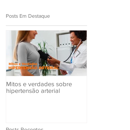
Posts Em Destaque
Mitos e verdades sobre
Exame Toxicol
hipertensão arterial
Renovar a CN
Posts Recentes