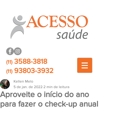
3588-3818
(11)
93803-3932
(11)
Kellen Melo
5 de jan. de 2022
2 min de leitura
Aproveite o início do ano
para fazer o check-up anual