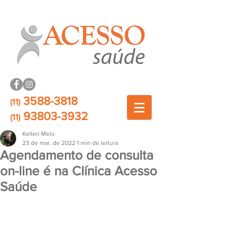
3588-3818
(11)
93803-3932
(11)
Kellen Melo
23 de mar. de 2022
1 min de leitura
Agendamento de consulta
on-line é na Clínica Acesso
Saúde