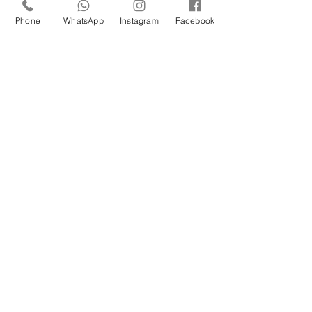
Cuidado com a Saúde
Urinária: Entenda os
Phone
WhatsApp
Instagram
Facebook
Problemas de Infecção e
Busque Ajuda Médica.
Maio Laranja: combate ao
abuso e à exploração
sexual infantil
Prejuízos do cigarro para
nossa saúde
Sintomas de ansiedade:
sinais físicos e psicológicos
Tudo o que você precisa
saber sobre a saúde da
mulher