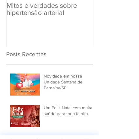
Mitos e verdades sobre
Exame Toxicol
hipertensão arterial
Renovar a CN
Posts Recentes
Novidade em nossa
Unidade Santana de
Parnaíba/SP!
Um Feliz Natal com muita
saúde para toda família.