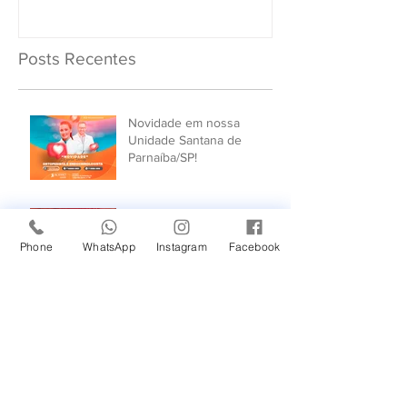
Posts Recentes
Novidade em nossa
Unidade Santana de
Parnaíba/SP!
Um Feliz Natal com muita
saúde para toda família.
Phone
WhatsApp
Instagram
Facebook
Cuidado com a Saúde
Urinária: Entenda os
Problemas de Infecção e
Busque Ajuda Médica.
Maio Laranja: combate ao