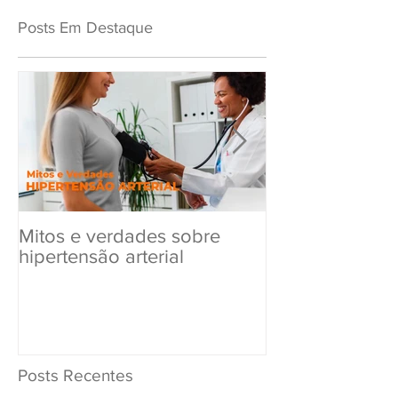
Posts Em Destaque
Mitos e verdades sobre
Exame Toxicol
hipertensão arterial
Renovar a CN
Posts Recentes