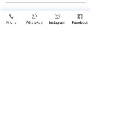
Novidade em nossa
Unidade Santana de
Phone
WhatsApp
Instagram
Facebook
Parnaíba/SP!
Um Feliz Natal com muita
saúde para toda família.
Cuidado com a Saúde
Urinária: Entenda os
Problemas de Infecção e
Busque Ajuda Médica.
Maio Laranja: combate ao
abuso e à exploração
sexual infantil
Prejuízos do cigarro para