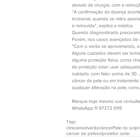
através de cirurgia, com a remoçã
“A confirmação da doença aconte
incisional, quando se retira ape
é removida”, explica a médica.
Quando diagnosticado precocemen
Porém, nos casos avançados de m
“Com o verão se aproximando, a p
Alguns cuidados devem ser tomad
alguma proteção física, como ch
de proteção solar; usar adequadam
nublado, com fator acima de 30. 
câncer de pele ou em tratamento e
qualquer alteração na pele, consu
Marque hoje mesmo sua consulta 
WhatsApp 11 97272 0115
Tags:
clinicamed
verão
câncer
Pele no sol
pr
câncer de pele
sol
protetor solar