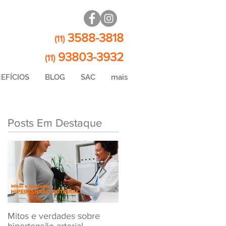
3588-3818
(11)
93803-3932
(11)
EFÍCIOS
BLOG
SAC
mais
Posts Em Destaque
Mitos e verdades sobre
Exame Toxicológico Para