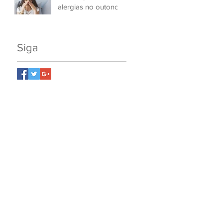
alergias no outono
Siga