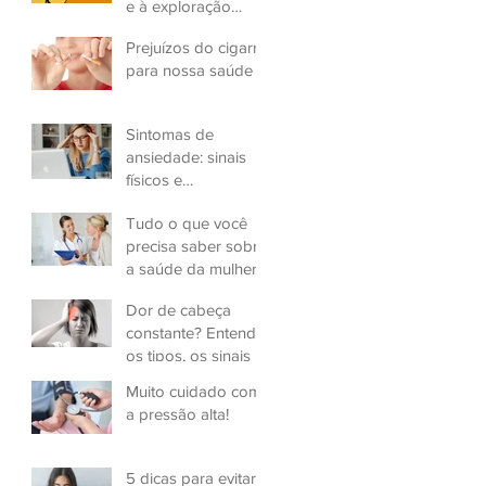
e à exploração
sexual infantil
Prejuízos do cigarro
para nossa saúde
Sintomas de
ansiedade: sinais
físicos e
psicológicos
Tudo o que você
precisa saber sobre
a saúde da mulher
Dor de cabeça
constante? Entenda
os tipos, os sinais e
a gravidade
Muito cuidado com
a pressão alta!
5 dicas para evitar