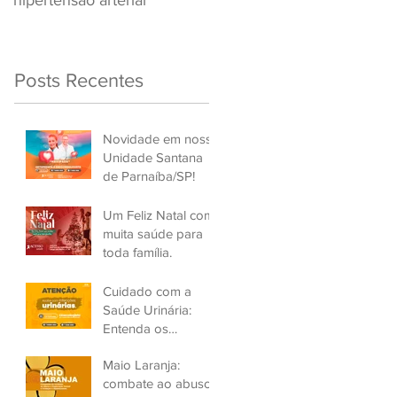
hipertensão arterial
Renovar a CNH
Posts Recentes
Novidade em nossa
Unidade Santana
de Parnaíba/SP!
Um Feliz Natal com
muita saúde para
toda família.
Cuidado com a
Saúde Urinária:
Entenda os
Problemas de
Maio Laranja:
Infecção e Busque
combate ao abuso
Ajuda Médica.