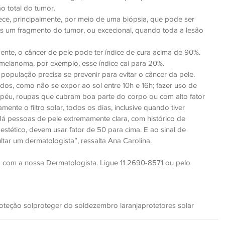
o total do tumor.
ce, principalmente, por meio de uma biópsia, que pode ser 
nas um fragmento do tumor, ou excecional, quando toda a lesão 
te, o câncer de pele pode ter índice de cura acima de 90%. 
elanoma, por exemplo, esse índice cai para 20%.
opulação precisa se prevenir para evitar o câncer da pele. 
os, como não se expor ao sol entre 10h e 16h; fazer uso de 
apéu, roupas que cubram boa parte do corpo ou com alto fator 
ente o filtro solar, todos os dias, inclusive quando tiver 
Já pessoas de pele extremamente clara, com histórico de 
stético, devem usar fator de 50 para cima. E ao sinal de 
ltar um dermatologista”, ressalta Ana Carolina.
com a nossa Dermatologista. Ligue 11 2690-8571 ou pelo 
oteção sol
proteger do sol
dezembro laranja
protetores solar