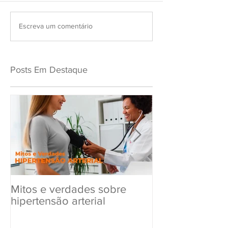
Escreva um comentário
Posts Em Destaque
Mitos e verdades sobre
Exame Toxicol
hipertensão arterial
Renovar a CN