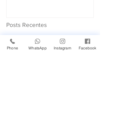
Posts Recentes
Novidade em nossa
Phone
WhatsApp
Instagram
Facebook
Unidade Santana de
Parnaíba/SP!
Um Feliz Natal com muita
saúde para toda família.
Cuidado com a Saúde
Urinária: Entenda os
Problemas de Infecção e
Busque Ajuda Médica.