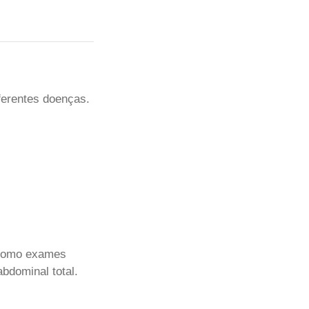
ferentes doenças.
 como exames
abdominal total.